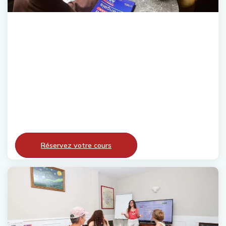
Cours individuels de français
A French As You Like It, nous sommes fiers d'offrir des
cours de français privés et personnalisés, adaptés à
chaque étudiant.
Comment procédons-nous ? Avant le début de vos
cours, nous vous téléphonerons pour comprendre vos
Read More
objectifs et vos besoins. Nous restons en contact étroit
avec votre professeur et avec vous tout au long de
Réservez votre cours
votre programme, vous informant de vos progrès.
Nous avons reçu le Label Qualité FLE, attribué avec les
meilleures notes dans toutes les catégories, y compris
l'accueil des étudiants et la structure de l'enseignement.
Notre priorité est d'assurer la qualité de chaque aspect
de votre voyage linguistique.