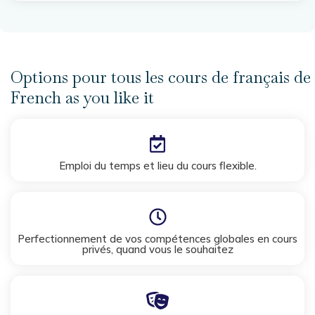
France ou que vous souhaitiez continuer à apprendre le
français une fois rentré chez vous, nous serons là pour
vous. Vous recevrez un retour pédagogique mensuel et
nous prendrons régulièrement de vos nouvelles, même
Options pour tous les cours de français de
si vous êtes loin.
French as you like it
Emploi du temps et lieu du cours flexible.
Perfectionnement de vos compétences globales en cours
privés, quand vous le souhaitez